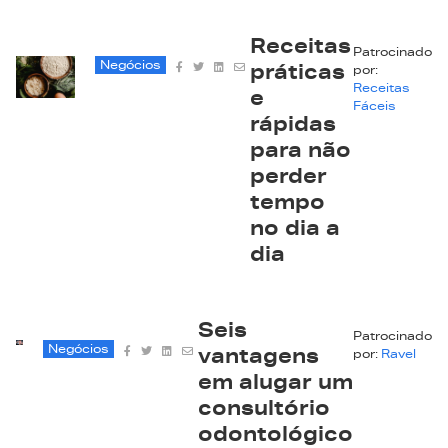
Receitas
Patrocinado
Negócios
práticas
por:
Receitas
e
Fáceis
rápidas
para não
perder
tempo
no dia a
dia
Seis
Patrocinado
Negócios
vantagens
por:
Ravel
em alugar um
consultório
odontológico