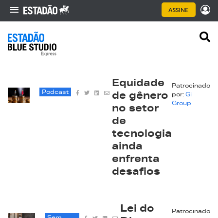
Equidade
Patrocinado
Podcast
de gênero
por:
Gi
Group
no setor
de
tecnologia
ainda
enfrenta
desafios
Lei do
Patrocinado