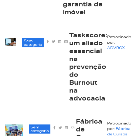
garantia de
imóvel
Taskscore:
Patrocinado
Sem
um aliado
por:
categoria
ADVBOX
essencial
na
prevenção
do
Burnout
na
advocacia
Fábrica
Patrocinado
Sem
de
por:
Fábrica
categoria
de Cursos