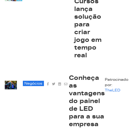
Cursos
lança
solução
para
criar
jogo em
tempo
real
Conheça
Patrocinado
Negócios
as
por:
TheLED
vantagens
do painel
de LED
para a sua
empresa