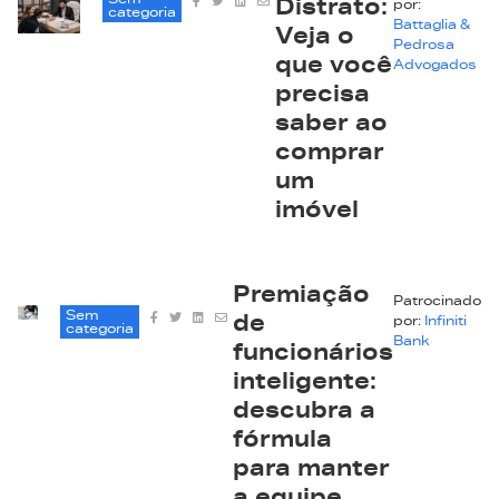
Sem
Distrato:
por:
categoria
Battaglia &
Veja o
Pedrosa
que você
Advogados
precisa
saber ao
comprar
um
imóvel
Premiação
Patrocinado
Sem
de
por:
Infiniti
categoria
Bank
funcionários
inteligente:
descubra a
fórmula
para manter