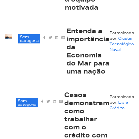
a equipe
motivada
Entenda a
Patrocinado
Sem
importância
por:
Cluster
categoria
Tecnológico
da
Naval
Economia
do Mar para
uma nação
Casos
Patrocinado
Sem
demonstram
por:
Libra
categoria
Crédito
como
trabalhar
com o
crédito com