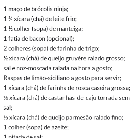
1 maço de brócolis ninja;
1 ¾ xícara (chá) de leite frio;
1 ½ colher (sopa) de manteiga;
1 fatia de bacon (opcional);
2 colheres (sopa) de farinha de trigo;
½ xícara (chá) de queijo gruyère ralado grosso;
sal e noz-moscada ralada na hora a gosto;
Raspas de limão-siciliano a gosto para servir;
1 xícara (chá) de farinha de rosca caseira grossa;
⅓ xícara (chá) de castanhas-de-caju torrada sem
sal;
⅓ xícara (chá) de queijo parmesão ralado fino;
1 colher (sopa) de azeite;
1 pitada de sal;