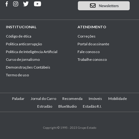
INSTITUCIONAL
ATENDIMENTO
Código de ética
Correções
Politica anticorrupção
Portal do assinante
Política de Inteligência Artificial
Fale conosco
Curso de jornalismo
Trabalhe conosco
Demonstrações Contábeis
Termo de uso
Paladar
Jornal do Carro
Recomenda
Imóveis
Mobilidade
Estradão
BlueStudio
Estadão R.I.
Copyright © 1995 - 2023 Grupo Estado