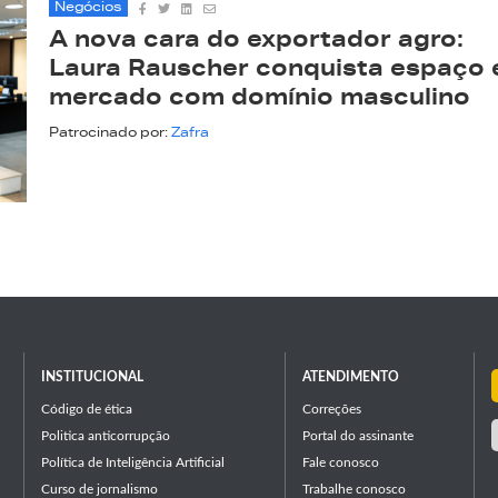
Negócios
A nova cara do exportador agro:
Laura Rauscher conquista espaço
mercado com domínio masculino
Patrocinado por:
Zafra
INSTITUCIONAL
ATENDIMENTO
Código de ética
Correções
Politica anticorrupção
Portal do assinante
Política de Inteligência Artificial
Fale conosco
Curso de jornalismo
Trabalhe conosco