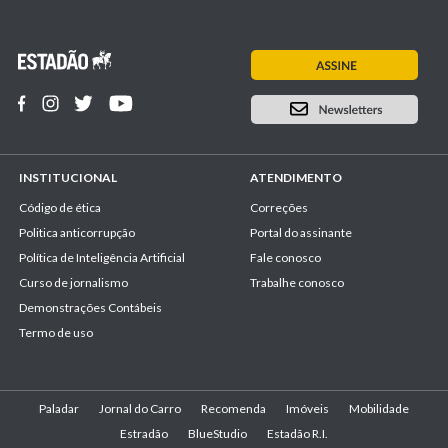
INSTITUCIONAL
ATENDIMENTO
Código de ética
Correções
Politica anticorrupção
Portal do assinante
Política de Inteligência Artificial
Fale conosco
Curso de jornalismo
Trabalhe conosco
Demonstrações Contábeis
Termo de uso
Paladar
Jornal do Carro
Recomenda
Imóveis
Mobilidade
Estradão
BlueStudio
Estadão R.I.