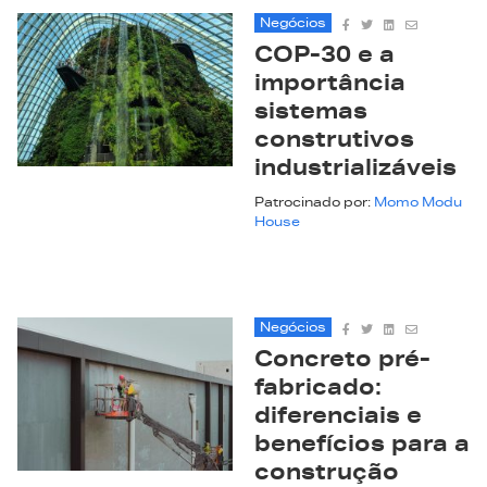
Negócios
COP-30 e a
importância
sistemas
construtivos
industrializáveis
Patrocinado por:
Momo Modu
House
Negócios
Concreto pré-
fabricado:
diferenciais e
benefícios para a
construção