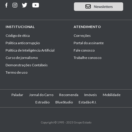
INSTITUCIONAL
ATENDIMENTO
Código de ética
Correções
Politica anticorrupção
Portal do assinante
Política de Inteligência Artificial
Fale conosco
Curso de jornalismo
Trabalhe conosco
Demonstrações Contábeis
Termo de uso
Paladar
Jornal do Carro
Recomenda
Imóveis
Mobilidade
Estradão
BlueStudio
Estadão R.I.
Copyright © 1995 - 2023 Grupo Estado