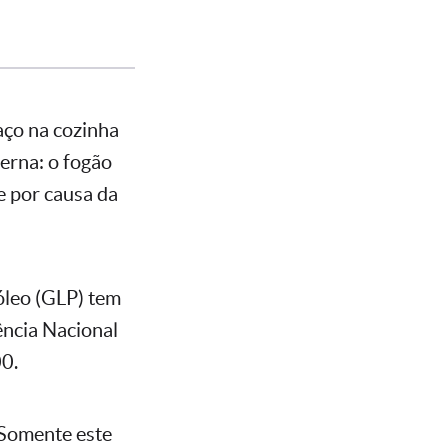
aço na cozinha
derna: o fogão
e por causa da
óleo (GLP) tem
ência Nacional
00.
 Somente este