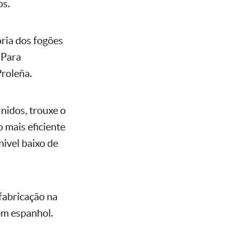
os.
ria dos fogões
 Para
Proleña.
nidos, trouxe o
 mais eficiente
nivel baixo de
fabricação na
em espanhol.