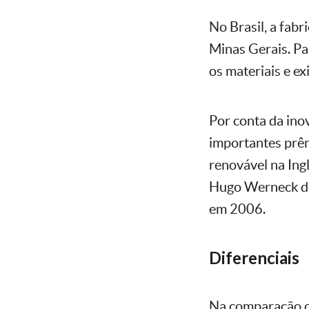
No Brasil, a fab
Minas Gerais. Pa
os materiais e ex
Por conta da ino
importantes prê
renovável na Ing
Hugo Werneck de
em 2006.
Diferenciais
Na comparação co