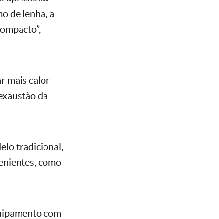
o de lenha, a
compacto”,
r mais calor
 exaustão da
elo tradicional,
enientes, como
quipamento com