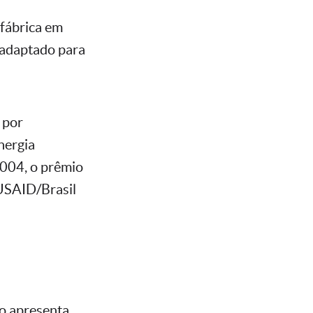
 fábrica em
 adaptado para
 por
nergia
2004, o prêmio
USAID/Brasil
co apresenta