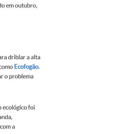
ado em outubro,
a driblar a alta
o como
Ecofogão
.
ar o problema
 ecológico foi
anda,
u com a