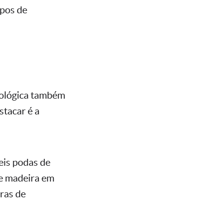
ipos de
cológica também
stacar é a
eis podas de
de madeira em
oras de