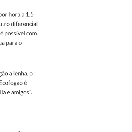
por hora a 1,5
tro diferencial
 é possível com
ua para o
ão a lenha, o
 Ecofogão é
ia e amigos”.