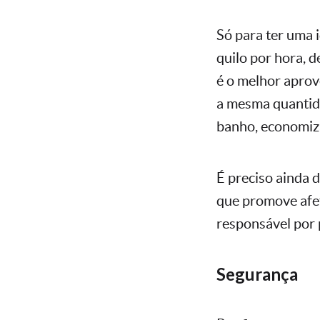
Só para ter uma 
quilo por hora, 
é o melhor aprov
a mesma quantida
banho, economiza
É preciso ainda 
que promove afet
responsável por 
Segurança