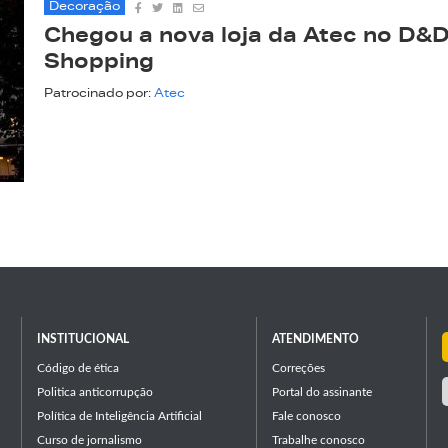
Decoração
Chegou a nova loja da Atec no D&
Shopping
Patrocinado por:
Atec
INSTITUCIONAL
ATENDIMENTO
Código de ética
Correções
Politica anticorrupção
Portal do assinante
Política de Inteligência Artificial
Fale conosco
Curso de jornalismo
Trabalhe conosco