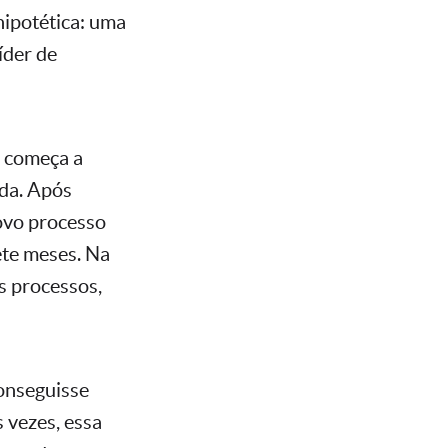
hipotética: uma
íder de
l começa a
ada. Após
ovo processo
ete meses. Na
os processos,
onseguisse
 vezes, essa