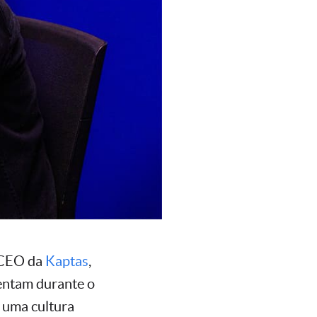
, CEO da
Kaptas
,
entam durante o
 uma cultura