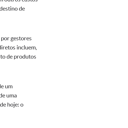
destino de
 por gestores
diretos incluem,
nto de produtos
de um
 de uma
de hoje: o