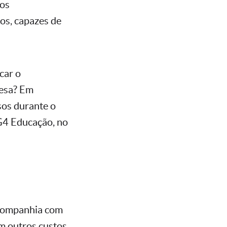
dos
vos, capazes de
car o
resa? Em
sos durante o
G4 Educação, no
 companhia com
em outros custos