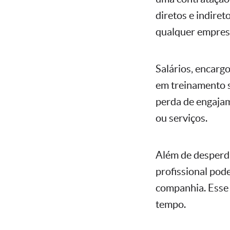
diretos e indire
qualquer empres
Salários, encarg
em treinamento s
perda de engajam
ou serviços.
Além de desperdi
profissional po
companhia. Esse 
tempo.