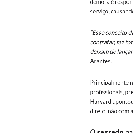
demora é respons
serviço, causando
“Esse conceito d
contratar, faz t
deixam de lançar
Arantes.
Principalmente n
profissionais, p
Harvard apontou
direto, não com 
O segredo pa