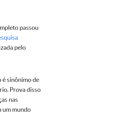
ompleto passou
esquisa
lizada pelo
o é sinônimo de
rio. Prova disso
ças nas
em um mundo