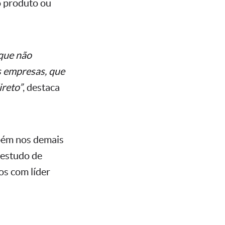
o produto ou
 que não
as empresas, que
ireto”
, destaca
mbém nos demais
 estudo de
s com líder