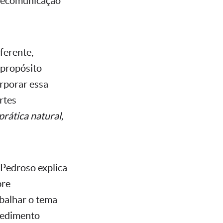
elecomunicação
ferente,
 propósito
orporar essa
rtes
rática natural,
 Pedroso explica
bre
abalhar o tema
cedimento