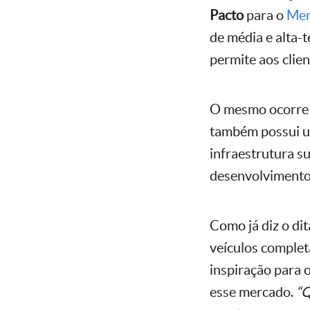
Pacto
para o
Mer
de média e alta-
permite aos clie
O mesmo ocorre
também possui um
infraestrutura s
desenvolvimento 
Como já diz o di
veículos complet
inspiração para 
esse mercado.
“Q