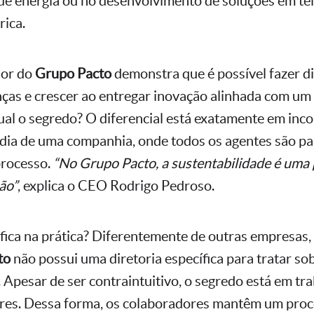
de energia ou no desenvolvimento de soluções em t
rica.
dor do
Grupo Pacto
demonstra que é possível fazer di
as e crescer ao entregar inovação alinhada com um
ual o segredo? O diferencial está exatamente em inc
 dia de uma companhia, onde todos os agentes são pa
processo.
“No Grupo Pacto, a sustentabilidade é uma p
ão”
, explica o CEO Rodrigo Pedroso.
nifica na prática? Diferentemente de outras empresas,
to
não possui uma diretoria específica para tratar so
. Apesar de ser contraintuitivo, o segredo está em tr
ores. Dessa forma, os colaboradores mantêm um pro