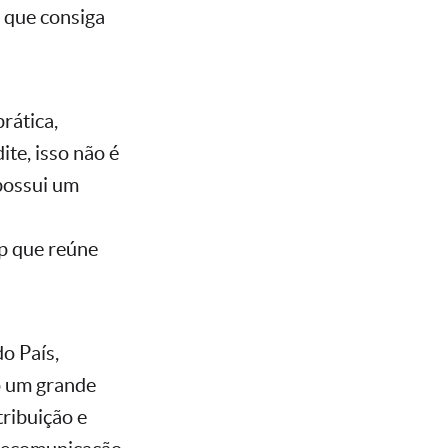
 que consiga
rática,
te, isso não é
 possui um
p que reúne
o País,
o um grande
tribuição e