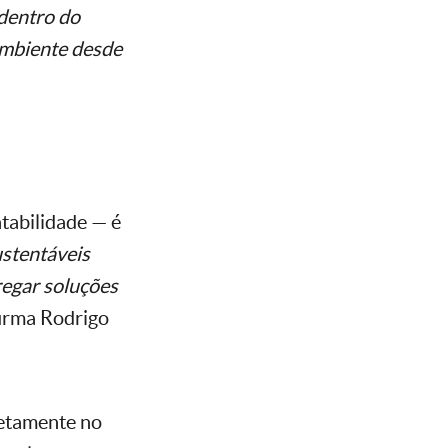
 dentro do
ambiente desde
tabilidade — é
stentáveis
regar soluções
firma Rodrigo
iretamente no