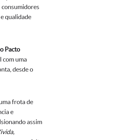
os consumidores
 e qualidade
o Pacto
il com uma
onta, desde o
 uma frota de
ncia e
ulsionando assim
ivida,