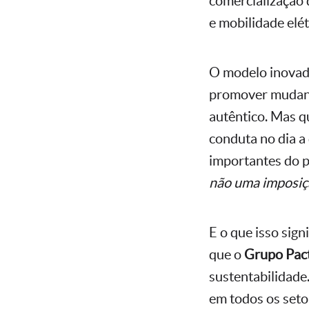
comercialização 
e mobilidade elét
O modelo inova
promover mudanç
autêntico. Mas q
conduta no dia a
importantes do 
não uma imposiç
E o que isso sig
que o
Grupo Pac
sustentabilidade
em todos os set