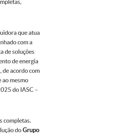
mpletas,
ibuidora que atua
linhado com a
ta de soluções
ento de energia
s, de acordo com
r e ao mesmo
/2025 do IASC –
s completas.
olução do
Grupo