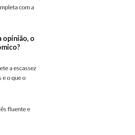
completa com a
 opinião, o
ômico?
ete a escassez
s e o que o
ês fluente e