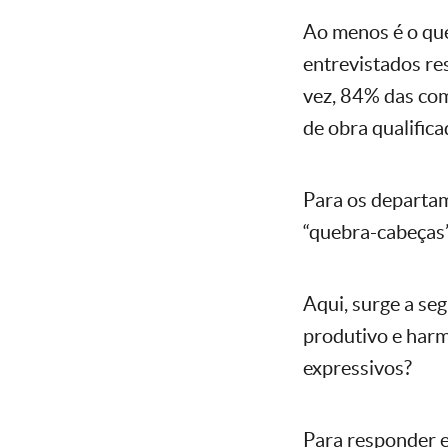
Ao menos é o qu
entrevistados re
vez, 84% das com
de obra qualifica
Para os departam
“quebra-cabeças”
Aqui, surge a se
produtivo e harmô
expressivos?
Para responder e