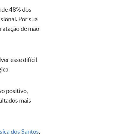
onde 48% dos
sional. Por sua
tratação de mão
er esse difícil
ica.
o positivo,
sultados mais
sica dos Santos
,