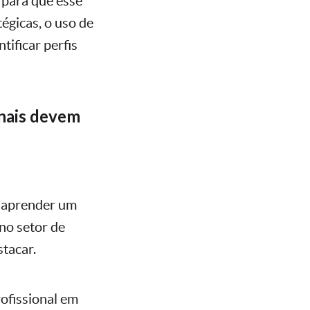
 para que esse
tégicas, o uso de
tificar perfis
nais devem
em aprender um
no setor de
tacar.
ofissional em