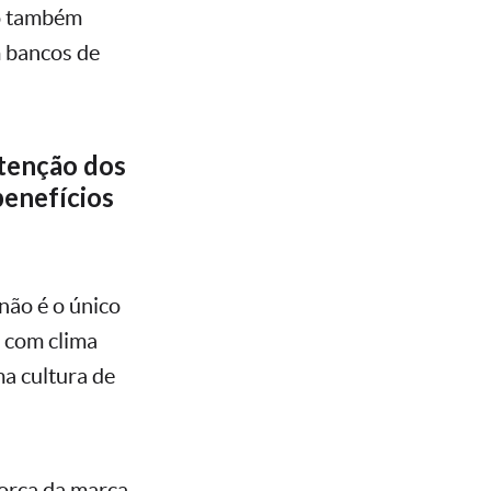
co também
m bancos de
etenção dos
benefícios
não é o único
, com clima
ma cultura de
força da marca