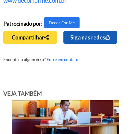
www.decorforme.com.br
.
Decor For Me
Patrocinado por:
Compartilhar
Siga nas redes
Encontrou algum erro?
Entre em contato
VEJA TAMBÉM