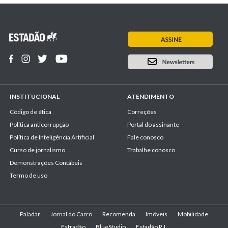
INSTITUCIONAL
ATENDIMENTO
Código de ética
Correções
Politica anticorrupção
Portal do assinante
Política de Inteligência Artificial
Fale conosco
Curso de jornalismo
Trabalhe conosco
Demonstrações Contábeis
Termo de uso
Paladar
Jornal do Carro
Recomenda
Imóveis
Mobilidade
Estradão
BlueStudio
Estadão R.I.