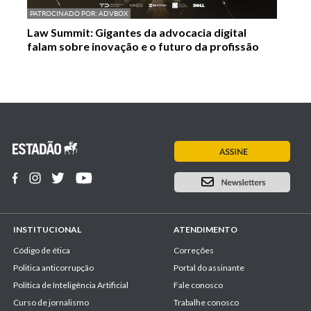
PATROCINADO POR:
ADVBOX
Law Summit: Gigantes da advocacia digital
falam sobre inovação e o futuro da profissão
INSTITUCIONAL
ATENDIMENTO
Código de ética
Correções
Politica anticorrupção
Portal do assinante
Política de Inteligência Artificial
Fale conosco
Curso de jornalismo
Trabalhe conosco