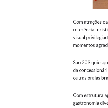
Com atrações par
referência turís
visual privilegia
momentos agradav
São 309 quiosque
da concessionári
outras praias bra
Com estrutura a
gastronomia diver