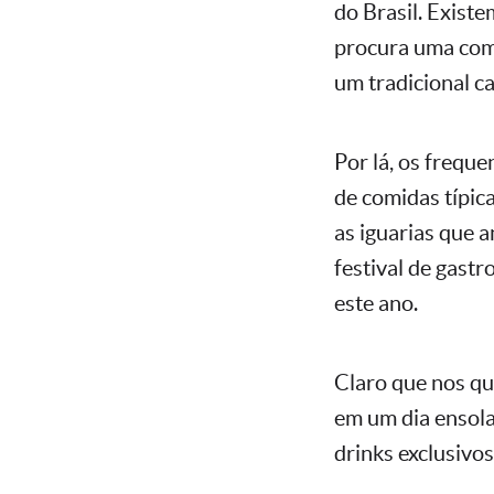
do Brasil. Exist
procura uma com
um tradicional c
Por lá, os frequ
de comidas típic
as iguarias que 
festival de gastr
este ano.
Claro que nos qu
em um dia ensol
drinks exclusivo