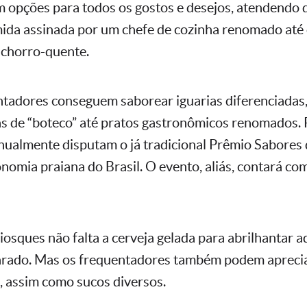
em opções para todos os gostos e desejos, atendendo
ida assinada por um chefe de cozinha renomado até
achorro-quente.
entadores conseguem saborear iguarias diferenciadas,
as de “boteco” até pratos gastronômicos renomados. 
anualmente disputam o já tradicional Prêmio Sabores 
onomia praiana do Brasil. O evento, aliás, contará co
iosques não falta a cerveja gelada para abrilhantar a
arado. Mas os frequentadores também podem apreci
s, assim como sucos diversos.