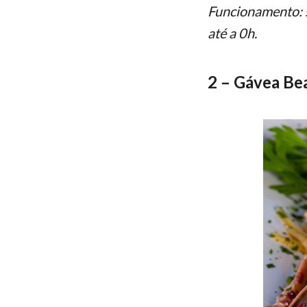
Funcionamento: s
até a 0h.
2 – Gávea Be