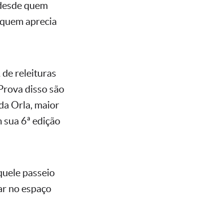
 desde quem
 quem aprecia
 de releituras
Prova disso são
da Orla, maior
m sua 6ª edição
quele passeio
ar no espaço