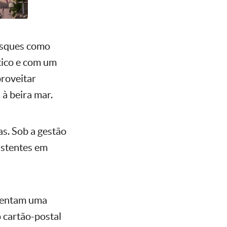
iosques como
tico e com um
proveitar
à beira mar.
s. Sob a gestão
istentes em
esentam uma
o cartão-postal