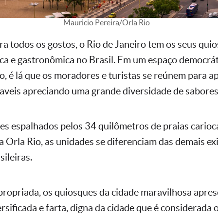
Mauricio Pereira/Orla Rio
a todos os gostos, o Rio de Janeiro tem os seus qu
tica e gastronômica no Brasil. Em um espaço democrá
do, é lá que os moradores e turistas se reúnem para a
eis apreciando uma grande diversidade de sabores 
s espalhados pelos 34 quilômetros de praias carioca
a Orla Rio, as unidades se diferenciam das demais ex
sileiras.
propriada, os quiosques da cidade maravilhosa apr
sificada e farta, digna da cidade que é considerada 