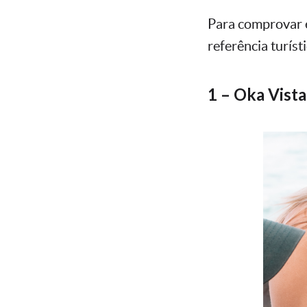
Para comprovar 
referência turíst
1 – Oka Vist