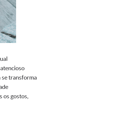
ual
 atencioso
n se transforma
dade
s os gostos,