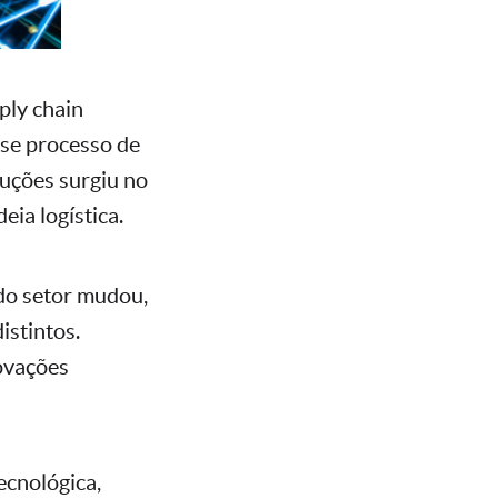
ply chain
sse processo de
luções surgiu no
eia logística.
 do setor mudou,
istintos.
novações
ecnológica,