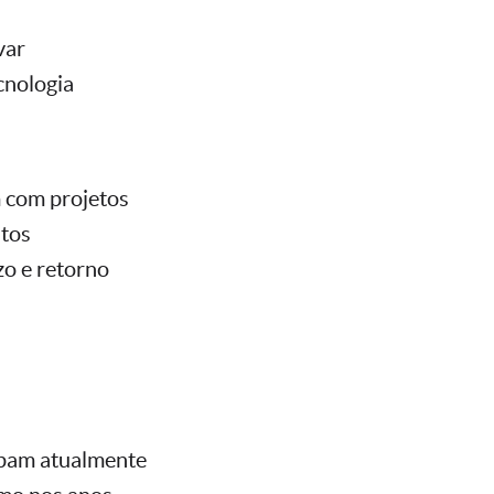
var
cnologia
m com projetos
ntos
zo e retorno
upam atualmente