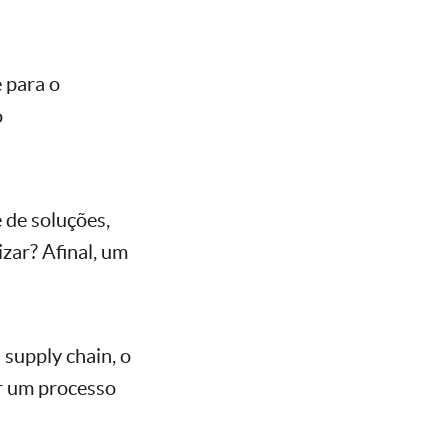
 para o
o
 de soluções,
zar? Afinal, um
 supply chain, o
ar um processo