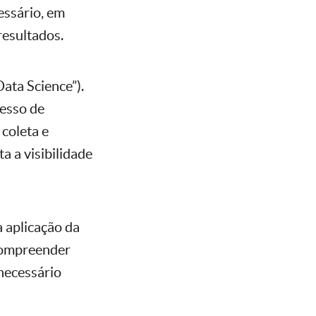
essário, em
resultados.
ata Science”).
cesso de
 coleta e
a a visibilidade
 aplicação da
 compreender
necessário