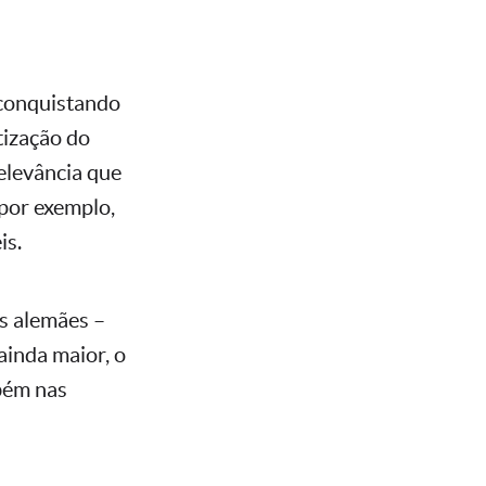
 conquistando
tização do
elevância que
 por exemplo,
is.
s alemães –
ainda maior, o
bém nas