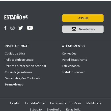
INSTITUCIONAL
ATENDIMENTO
Código de ética
Correções
Politica anticorrupção
Portal do assinante
Política de Inteligência Artificial
Fale conosco
Curso de jornalismo
Trabalhe conosco
Demonstrações Contábeis
Termo de uso
Paladar
Jornal do Carro
Recomenda
Imóveis
Mobilidade
Estradão
BlueStudio
Estadão R.I.