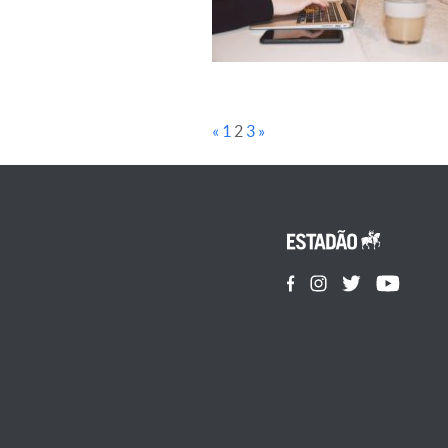
«
1
2
3
»