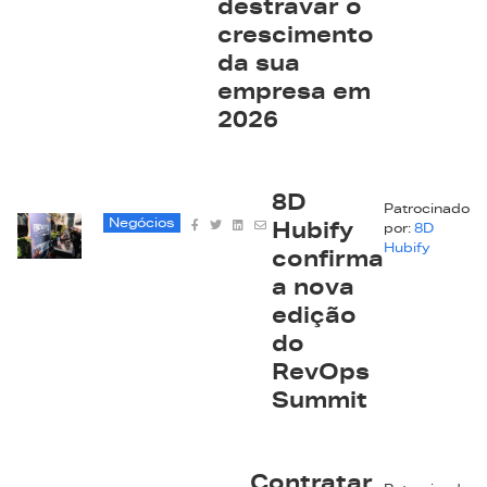
destravar o
crescimento
da sua
empresa em
2026
8D
Patrocinado
Negócios
Hubify
por:
8D
Hubify
confirma
a nova
edição
do
RevOps
Summit
Contratar