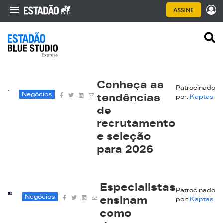
Conheça as
Patrocinado
Negócios
tendências
por:
Kaptas
de
recrutamento
e seleção
para 2026
Especialistas
Patrocinado
Negócios
ensinam
por:
Kaptas
como