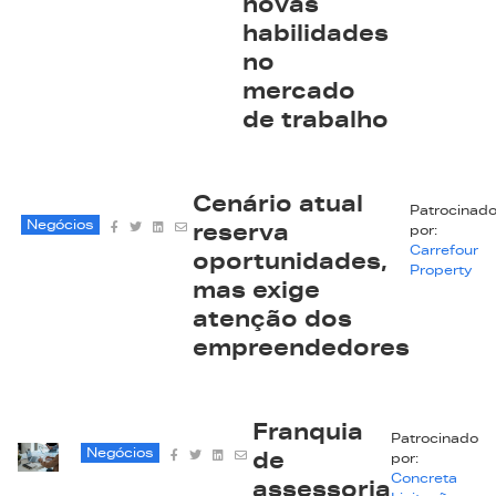
novas
habilidades
no
mercado
de trabalho
Cenário atual
Patrocinad
Negócios
reserva
por:
Carrefour
oportunidades,
Property
mas exige
atenção dos
empreendedores
Franquia
Patrocinado
Negócios
de
por:
Concreta
assessoria