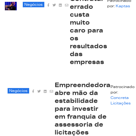
Patrocinado
Negócios
errado
por:
Kaptas
custa
muito
caro para
os
resultados
das
empresas
Empreendedora
Patrocinado
Negócios
abre mão da
por:
Concreta
estabilidade
Licitações
para investir
em franquia de
assessoria de
licitações