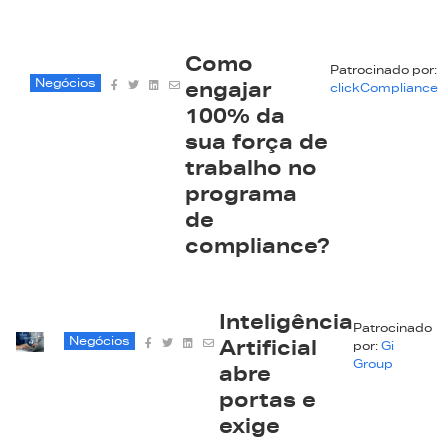
Como
Patrocinado por:
Negócios
engajar
clickCompliance
100% da
sua força de
trabalho no
programa
de
compliance?
Inteligência
Patrocinado
Negócios
Artificial
por:
Gi
Group
abre
portas e
exige