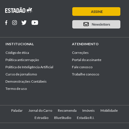
INSTITUCIONAL
ATENDIMENTO
Código de ética
Correções
Politica anticorrupção
Portal do assinante
Política de Inteligência Artificial
Fale conosco
Curso de jornalismo
Trabalhe conosco
Demonstrações Contábeis
Termo de uso
Paladar
Jornal do Carro
Recomenda
Imóveis
Mobilidade
Estradão
BlueStudio
Estadão R.I.