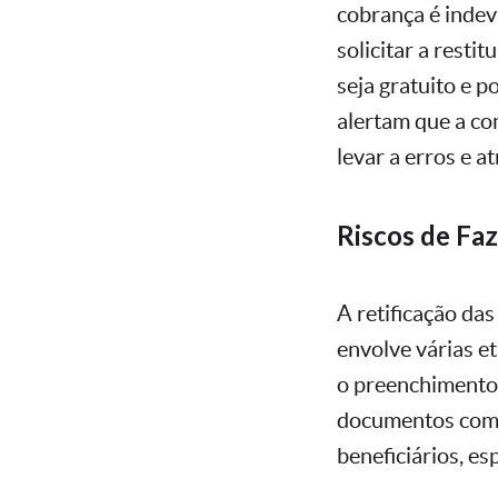
cobrança é indev
solicitar a resti
seja gratuito e p
alertam que a co
levar a erros e 
Riscos de Fa
A retificação da
envolve várias e
o preenchimento 
documentos compr
beneficiários, e