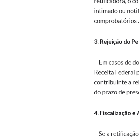
retificadora, o c
intimado ou noti
comprobatórios 
3. Rejeição do Pe
– Em casos de do
Receita Federal p
contribuinte a re
do prazo de pres
4. Fiscalização e 
– Se a retificaçã