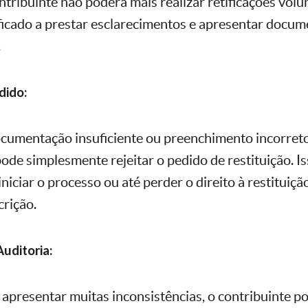
ontribuinte não poderá mais realizar retificações volun
ficado a prestar esclarecimentos e apresentar docu
.
dido:
cumentação insuficiente ou preenchimento incorreto
ode simplesmente rejeitar o pedido de restituição. Is
iniciar o processo ou até perder o direito à restitui
crição.
Auditoria:
o apresentar muitas inconsistências, o contribuinte p