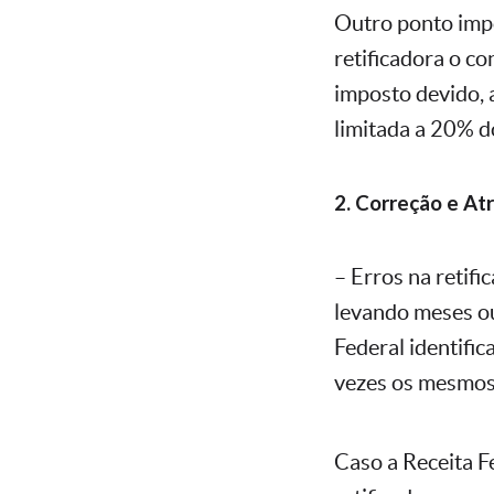
Outro ponto impo
retificadora o c
imposto devido, 
limitada a 20% do
2. Correção e Atr
– Erros na retifi
levando meses ou
Federal identific
vezes os mesmos
Caso a Receita F