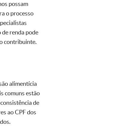
anos possam
ora o processo
pecialistas
o de renda pode
o contribuinte.
são alimentícia
ais comuns estão
nconsistência de
res ao CPF dos
idos.