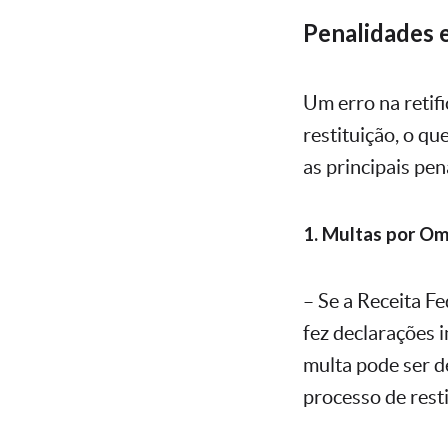
Penalidades 
Um erro na retif
restituição, o qu
as principais pe
1. Multas por Om
– Se a Receita Fe
fez declarações i
multa pode ser d
processo de rest