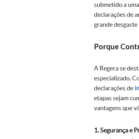
submetido a uma 
declarações de a
grande desgaste 
Porque Contr
A Regera se dest
especializado. C
declarações de
i
etapas sejam cum
vantagens que vã
1. Segurança e P