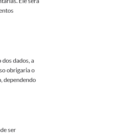
tárias. Ele será
mentos
 dos dados, a
so obrigaria o
ção, dependendo
ode ser