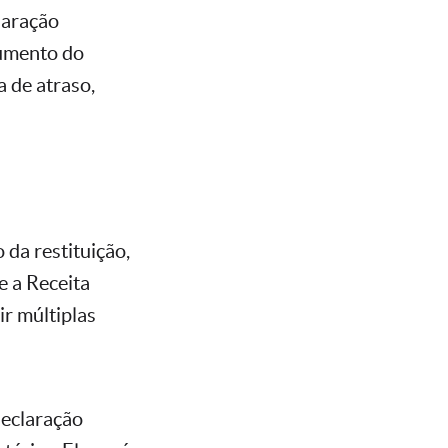
laração
aumento do
 de atraso,
 da restituição,
e a Receita
ir múltiplas
declaração