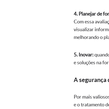
4. Planejar de fo
Com essa avaliaç
visualizar infor
melhorando o pla
5. Inovar:
quando 
e soluções na for
A segurança 
Por mais valioso
e o tratamento d