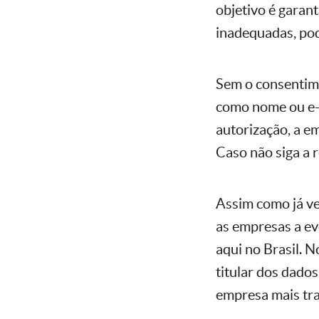
objetivo é garant
inadequadas, po
Sem o consentime
como nome ou e-
autorização, a e
Caso não siga a 
Assim como já ve
as empresas a ev
aqui no Brasil. N
titular dos dado
empresa mais tr