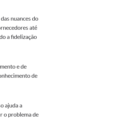
 das nuances do
ornecedores até
o a fidelização
gmento e de
conhecimento de
o ajuda a
car o problema de