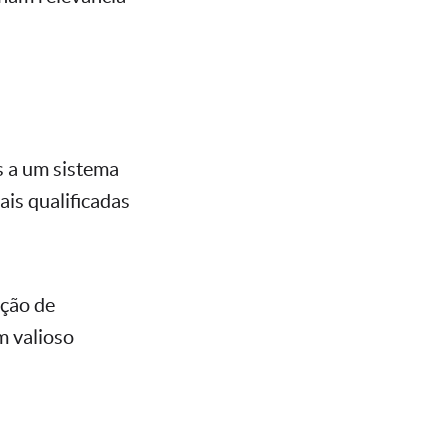
os a um sistema
is qualificadas
ação de
m valioso