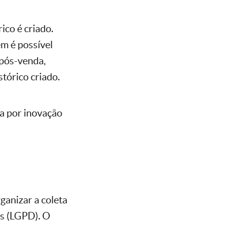
ico é criado.
ém é possível
 pós-venda,
tórico criado.
ca por inovação
ganizar a coleta
os (LGPD). O