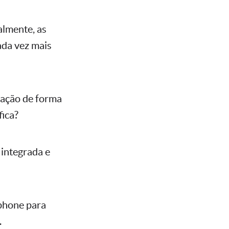
almente, as
ada vez mais
m ação de forma
fica?
 integrada e
tphone para
.