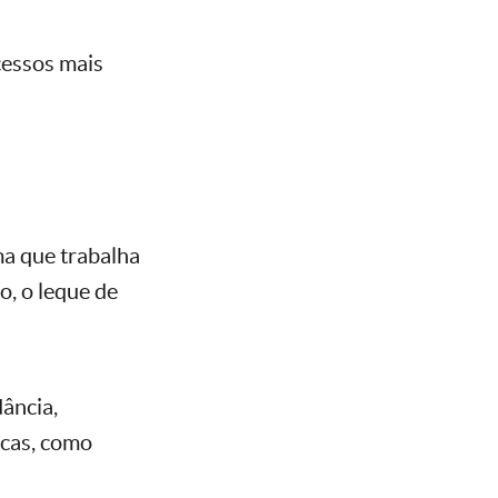
cessos mais
ma que trabalha
, o leque de
ância,
icas, como