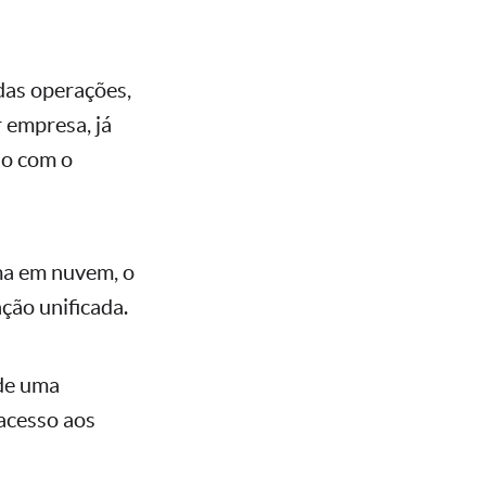
das operações,
 empresa, já
do com o
ema em nuvem, o
ção unificada.
 de uma
acesso aos