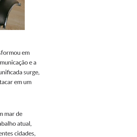
nsformou em
omunicação e a
unificada surge,
stacar em um
um mar de
balho atual,
entes cidades,