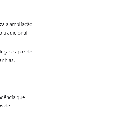
iza a ampliação
 tradicional.
lução capaz de
anhias.
ndência que
os de