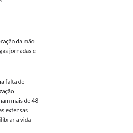
oração da mão
gas jornadas e
a falta de
ização
lham mais de 48
as extensas
librar a vida