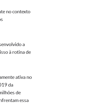
nte no contexto
os
senvolvido a
sso à rotina de
amente ativa no
2019 da
milhões de
enfrentam essa