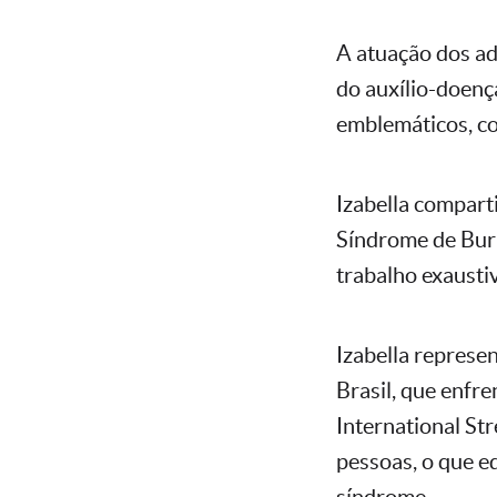
A atuação dos ad
do auxílio-doença
emblemáticos, co
Izabella compart
Síndrome de Burn
trabalho exaustiv
Izabella represe
Brasil, que enfr
International St
pessoas, o que e
síndrome.