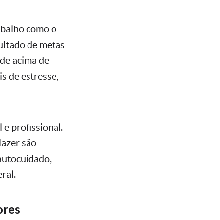
abalho como o
sultado de metas
ade acima de
s de estresse,
 e profissional.
lazer são
 autocuidado,
ral.
ores