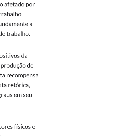
o afetado por
trabalho
fundamente a
de trabalho.
ositivos da
a produção de
osta recompensa
ta retórica,
graus em seu
ores físicos e
.