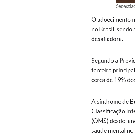
Sebastiã
O adoecimento me
no Brasil, sendo
desafiadora.
Segundo a Previd
terceira princip
cerca de 19% dos
A síndrome de B
Classificação In
(OMS) desde jane
saúde mental no 