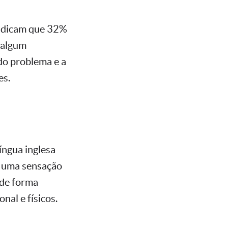
indicam que 32%
 algum
do problema e a
es.
íngua inglesa
s uma sensação
 de forma
nal e físicos.