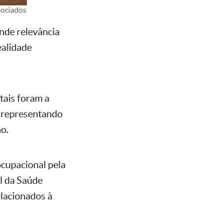
sociados
nde relevância
ealidade
tais foram a
, representando
o.
cupacional pela
l da Saúde
elacionados à