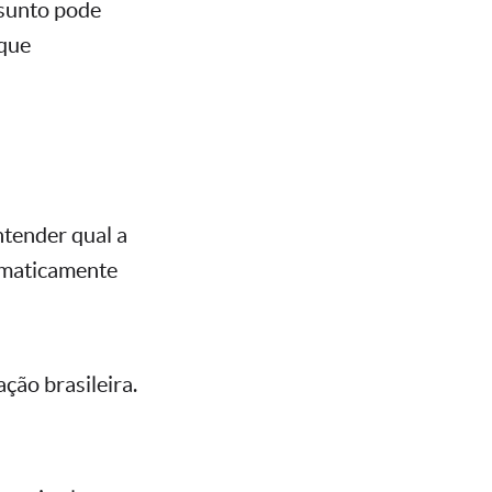
sunto pode
 que
ntender qual a
omaticamente
ção brasileira.