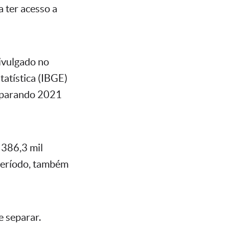
a ter acesso a
Divulgado no
tatística (IBGE)
mparando 2021
 386,3 mil
período, também
e separar.