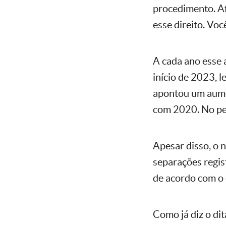
procedimento. Afi
esse direito. Voc
A cada ano esse 
início de 2023, l
apontou um aume
com 2020. No per
Apesar disso, o 
separações regi
de acordo com o
Como já diz o di