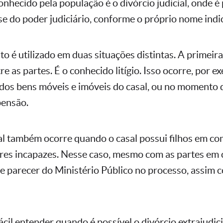
hecido pela população é o divórcio judicial, onde é 
se do poder judiciário, conforme o próprio nome indi
o é utilizado em duas situações distintas. A primeir
re as partes. É o conhecido litígio. Isso ocorre, por e
 dos bens móveis e imóveis do casal, ou no momento d
pensão.
ial também ocorre quando o casal possui filhos em 
res incapazes. Nesse caso, mesmo com as partes em 
e e parecer do Ministério Público no processo, assim 
ácil entender quando é possível o divórcio extrajudici