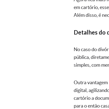
em cartório, ess
Além disso, é ne
Detalhes do d
No caso do divór
pública, diretam
simples, com men
Outra vantagem do
digital, agilizan
cartório a docum
para o então casa