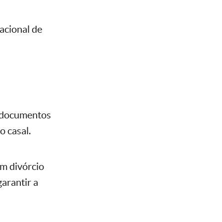
acional de
s documentos
o casal.
m divórcio
garantir a