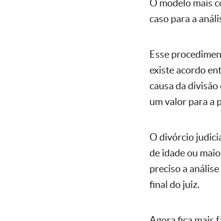
O modelo mais con
caso para a análi
Esse procediment
existe acordo ent
causa da divisão
um valor para a 
O divórcio judic
de idade ou maio
preciso a anális
final do juiz.
Agora fica mais f