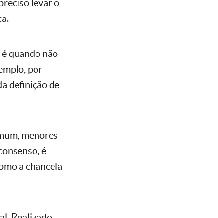
preciso levar o
ca.
a é quando não
xemplo, por
a definição de
comum, menores
consenso, é
como a chancela
al. Realizado