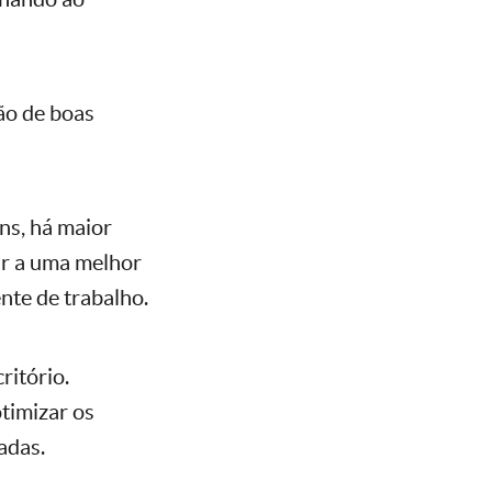
ão de boas
ns, há maior
ar a uma melhor
te de trabalho.
ritório.
otimizar os
adas.