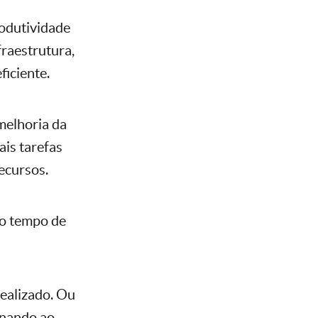
odutividade
fraestrutura,
ficiente.
melhoria da
ais tarefas
ecursos.
 o tempo de
ealizado. Ou
ionando ao