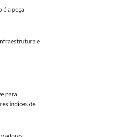
o é a peça-
nfraestrutura e
ve para
res índices de
boradores