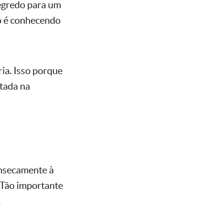
 segredo para um
so é conhecendo
ia. Isso porque
otada na
insecamente à
 Tão importante
.