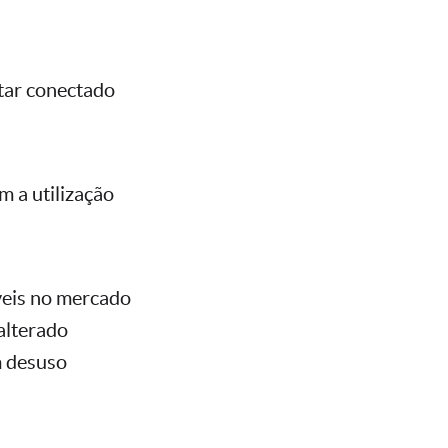
star conectado
m a utilização
veis no mercado
alterado
m desuso