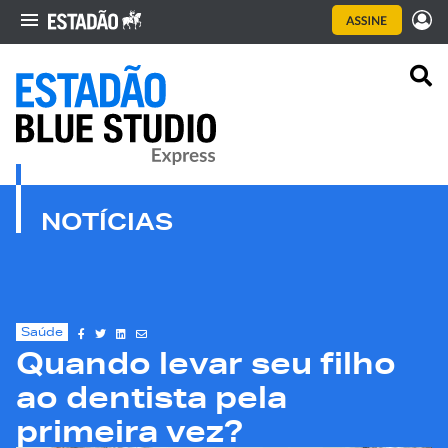
NOTÍCIAS
Saúde
Quando levar seu filho
ao dentista pela
primeira vez?